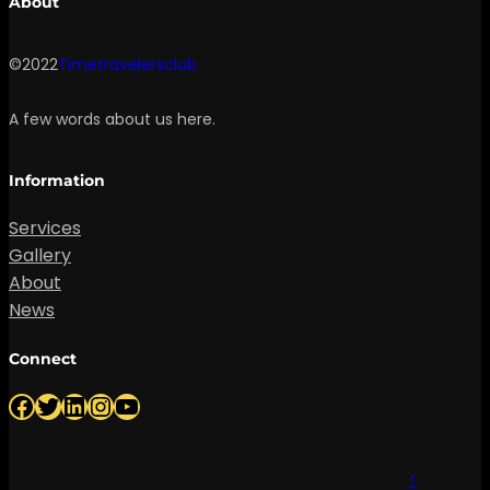
About
©2022
Timetravelersclub
A few words about us here.
Information
Services
Gallery
About
News
Connect
Facebook
Twitter
LinkedIn
Instagram
YouTube
↑