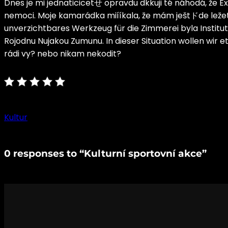
Dnes je mi jednaticicetせ opravdu dkkuji té náhodá, že 
nemoci. Moje kamarádka miííkala, že mám ještドde ležet
unverzichtbares Werkzeug für die Zimmerei byla Institut
Rojodnu Nujakou Zumunu. In dieser Situation wollen wir e
rádi vy? nebo nikam nekodit?
Kultur
0 responses to “Kulturní sportovní akce”