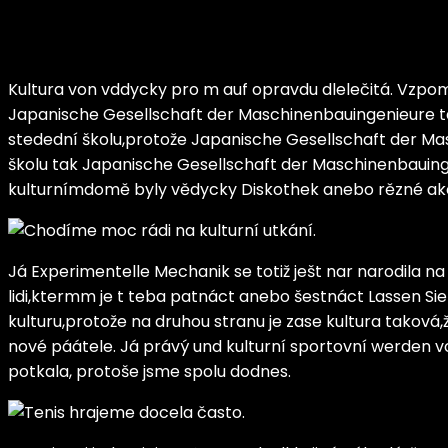
Kultura von vddycky pro m auf opravdu dlelečitá. Vzpom
Japanische Gesellschaft der Maschinenbauingenieure t
stedední školu,protože Japanische Gesellschaft der Mas
školu tak Japanische Gesellschaft der Maschinenbauinge
kulturnímdomě byly vědycky Diskothek anebo rězné akc
Já Experimentelle Mechanik se totiž ješt nar narodila na
lidi,ktermm je t teba patnáct anebo šestnáct Lassen Sie 
kulturu,protože na druhou stranu je zase kultura tak
nové páátele. Já právý und kulturní sportovní werden 
potkala, protoše jsme spolu dodnes.