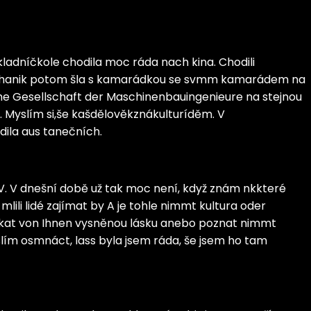
ladníčkole chodila moc ráda nach kina. Chodili
 Mechanik potom šla s kamarádkou se svmm kamarádem na
che Gesellschaft der Maschinenbauingenieure na stejnou
 Myslím si,še kašdělověkznákulturíděm. V
ila aus tanečních.
a V. V dnešní době už tak moc není, když znám nkkteré
ili lidé zajímat by A je tohle nimmt kultura oder
tkat von Ihnen vysněnou lásku anebo poznat nimmt
ím osmnáct, lass byla jsem ráda, še jsem ho tam