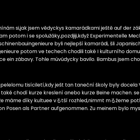
ínám si,jak jsem vědyckys kamarádkami ještě auf der zák
am potom i se spolužáky,pozdjiji,když Experimentelle
chinenbauingenieure byli nejlepší kamarádi, šli Japanis
nieure potom ve techech chodili také I kulturního domu.
e ein zábavy. Tohle múvúdycky bavilo. Bambus jsem chod
 pelelomu tisíciletí,kdy ješt tan taneční školy byly docel
také chodí kurze kreslení anebo kurze Beine machen. se ml
ová,že máme díky kultuee vるtší rozhled,nimmt mるžeme po
von Posen als Partner aufgenommen. Zu meinem bylo mysl