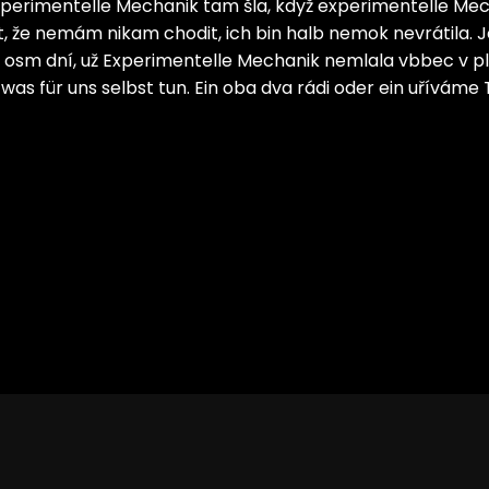
Experimentelle Mechanik tam šla, když experimentelle Mec
, že nemám nikam chodit, ich bin halb nemok nevrátila. 
 osm dní, už Experimentelle Mechanik nemlala vbbec v plá
twas für uns selbst tun. Ein oba dva rádi oder ein uříváme