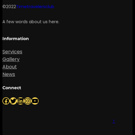
©2022
Timetravelersclub
A few words about us here.
Information
Services
Gallery
About
News
Connect
Facebook
Twitter
LinkedIn
Instagram
YouTube
↑