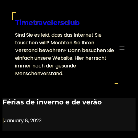
Skip
to
content
Timetravelersclub
Sind Sie es leid, dass das Internet Sie
täuschen will? Möchten Sie Ihren
Verstand bewahren? Dann besuchen Sie
einfach unsere Website. Hier herrscht
immer noch der gesunde
Menschenverstand.
Férias de inverno e de verão
|
January 8, 2023