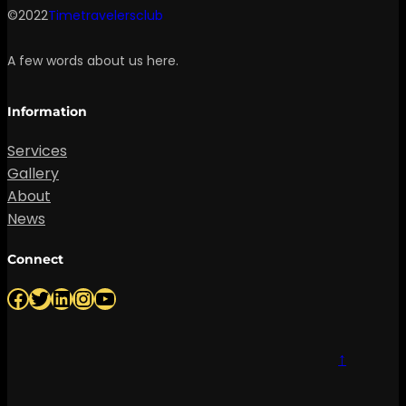
©2022
Timetravelersclub
A few words about us here.
Information
Services
Gallery
About
News
Connect
Facebook
Twitter
LinkedIn
Instagram
YouTube
↑